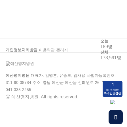
오늘
189명
개인정보처리방침
이용약관
관리자
전체
173,591명
예산명지병원
대표자. 김명훈, 유승모, 임채용
사업자등록번호.
311-90-38784
주소. 충남 예산군 예산읍 신례원로 26
대표번호.
041-335-2255
예산명지병원
특수건강검진
ⓒ 예산명지병원. All rights reserved.