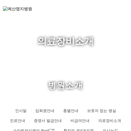
의료장비소개
병원소개
인사말
입퇴원안내
층별안내
보호자 없는 병실
진료안내
증명서 발급안내
비급여안내
의료장비소개
스마트안심케어 thynC™
환자의 권리&의무
오시는길