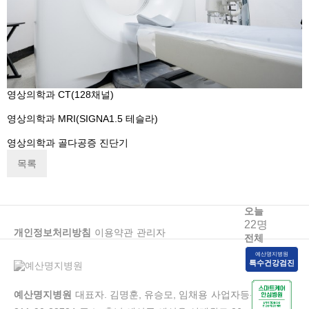
영상의학과
CT(128채널)
영상의학과
MRI(SIGNA1.5 테슬라)
영상의학과
골다공증 진단기
목록
오늘
22명
개인정보처리방침
이용약관
관리자
전체
173,932명
예산명지병원
특수건강검진
예산명지병원
대표자. 김명훈, 유승모, 임채용
사업자등록번호.