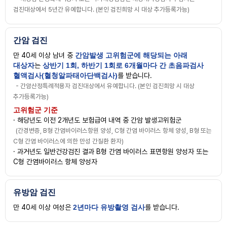
검진대상에서 5년간 유예합니다. (본인 검진희망 시 대상 추가등록가능)
간암 검진
만 40세 이상 남녀 중
간암발생 고위험군에 해당되는 아래
대상자
는
상반기 1회, 하반기 1회로 6개월마다 간 초음파검사
혈액검사(혈청알파태아단백검사)
를 받습니다.
- 간암산정특례적용자 검진대상에서 유예합니다. (본인 검진희망 시 대상
추가등록가능)
고위험군 기준
· 해당년도 이전 2개년도 보험급여 내역 중 간암 발생고위험군
(간경변증, B형 간염바이러스항원 양성, C형 간염 바이러스 항체 양성, B형 또는
C형 간염 바이러스에 의한 만성 간질환 환자)
· 과거년도 일반건강검진 결과 B형 간염 바이러스 표면항원 양성자 또는
C형 간염바이러스 항체 양성자
유방암 검진
만 40세 이상 여성은
2년마다 유방촬영 검사
를 받습니다.